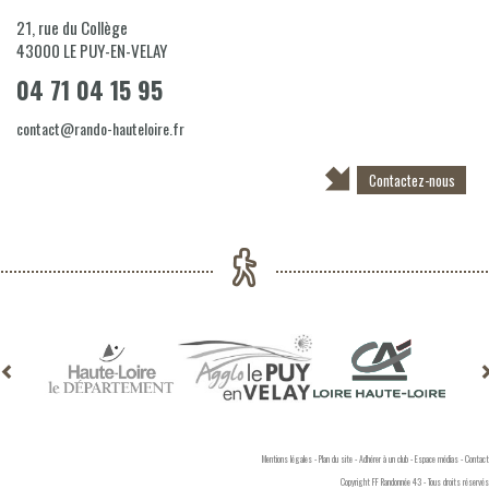
21, rue du Collège
43000
LE PUY-EN-VELAY
04 71 04 15 95
contact@rando-hauteloire.fr
Contactez-nous
Mentions légales
-
Plan du site
-
Adhérer à un club
-
Espace médias
-
Contact
Copyright FF Randonnée 43 - Tous droits réservés