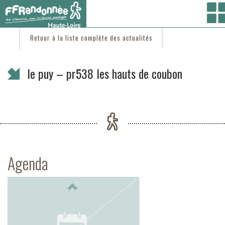
Vous êtes ici :
Accueil
/
C'est d'actu
/ le puy – pr538 les hauts de coubon
Retour à la liste complète des actualités
le puy – pr538 les hauts de coubon
Agenda
Previous