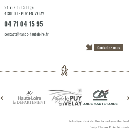
21, rue du Collège
43000
LE PUY-EN-VELAY
04 71 04 15 95
contact@rando-hauteloire.fr
Contactez-nous
Mentions légales
-
Plan du site
-
Adhérer à un club
-
Espace médias
-
Contact
Copyright FF Randonnée 43 - Tous droits réservés