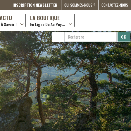
INSCRIPTION NEWSLETTER
QUI SOMMES-NOUS ?
CONTACTEZ-NOUS
A PROPOS
D’ACTU
LA BOUTIQUE
À Savoir !
En Ligne Ou Au Puy...
PRESSE
… en ville !
PARTENARIATS
RECHERCHE
RECHERCHER
ESPACE MÉDIA
…en ligne !
PARTAGER
COMPAGNON DE ROUTE
2022