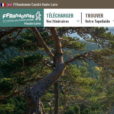
FFRandonnée Comité Haute-Loire
TÉLÉCHARGER
TROUVER
Vos Itinéraires
Votre TopoGuide
Randonnées itiner
Randonnées à la j
Boutique en ligne
Pratique & consei