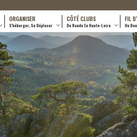
ORGANISER
CÔTÉ CLUBS
FIL 
S'héberger, Se Déplacer
De Rando En Haute-Loire
Ou Bon 
antes (GR)
Hôtellerie
Formations en rando 2024
ournée (PR)
Gîtes et chambres d’hôtes
Rando douce
Campings
Trouver un club
ls
Restaurants
Adhérer
Transporteurs & services
Créer un club
Ordre de mission et note de frais