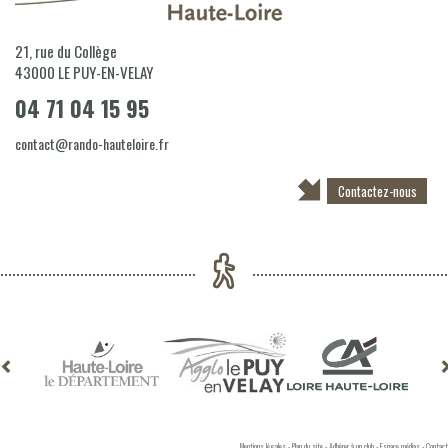
21, rue du Collège
43000
LE PUY-EN-VELAY
04 71 04 15 95
contact@rando-hauteloire.fr
Contactez-nous
Mentions légales
-
Plan du site
-
Adhérer à un club
-
Espace médias
-
Contact