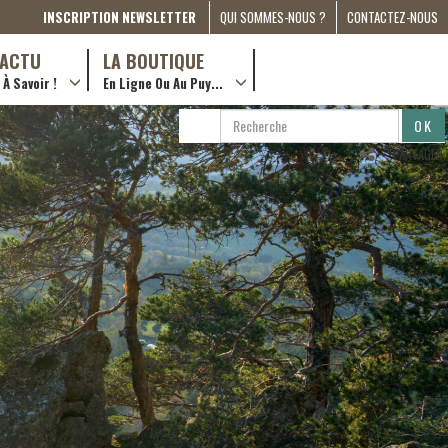
INSCRIPTION NEWSLETTER
QUI SOMMES-NOUS ?
CONTACTEZ-NOUS
A PROPOS
D’ACTU
LA BOUTIQUE
À Savoir !
En Ligne Ou Au Puy...
PRESSE
… en ville !
PARTENARIATS
RECHERCHE
RECHERCHER
ESPACE MÉDIA
…en ligne !
PARTAGER
COMPAGNON DE ROUTE
2022