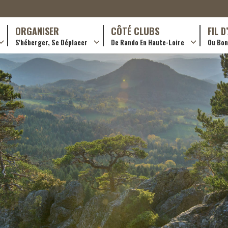
ORGANISER
CÔTÉ CLUBS
FIL 
S'héberger, Se Déplacer
De Rando En Haute-Loire
Ou Bon 
antes (GR)
Hôtellerie
Formations en rando 2024
ournée (PR)
Gîtes et chambres d’hôtes
Rando douce
Campings
Trouver un club
ls
Restaurants
Adhérer
Transporteurs & services
Créer un club
Ordre de mission et note de frais