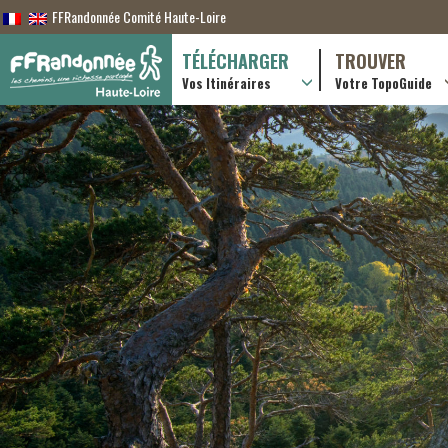
FFRandonnée Comité Haute-Loire
TÉLÉCHARGER
TROUVER
Vos Itinéraires
Votre TopoGuide
Randonnées itiner
Randonnées à la j
Boutique en ligne
Pratique & consei