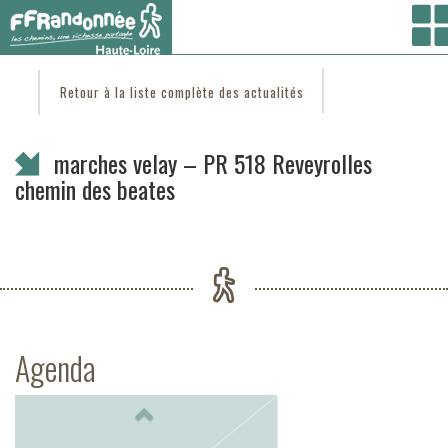
Vous êtes ici :
Accueil
/
C'est d'actu
/ marches velay – PR 518 Reveyrolles chemin des
beates
Retour à la liste complète des actualités
marches velay – PR 518 Reveyrolles
chemin des beates
Agenda
Previous