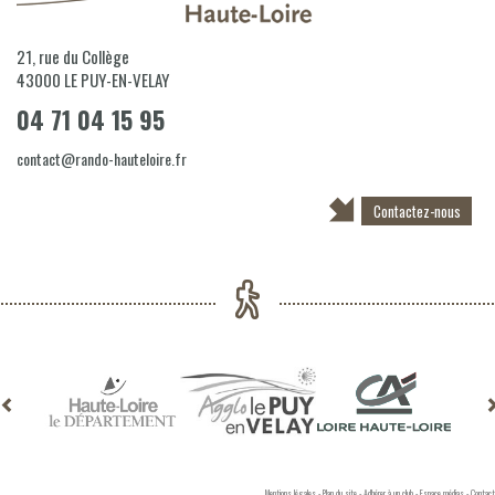
21, rue du Collège
43000
LE PUY-EN-VELAY
04 71 04 15 95
contact@rando-hauteloire.fr
Contactez-nous
Mentions légales
-
Plan du site
-
Adhérer à un club
-
Espace médias
-
Contact