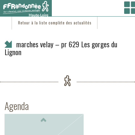
Vous êtes ici :
Accueil
/
C'est d'actu
/ marches velay – pr 629 Les gorges du Lignon
Retour à la liste complète des actualités
marches velay – pr 629 Les gorges du
Lignon
Agenda
Previous