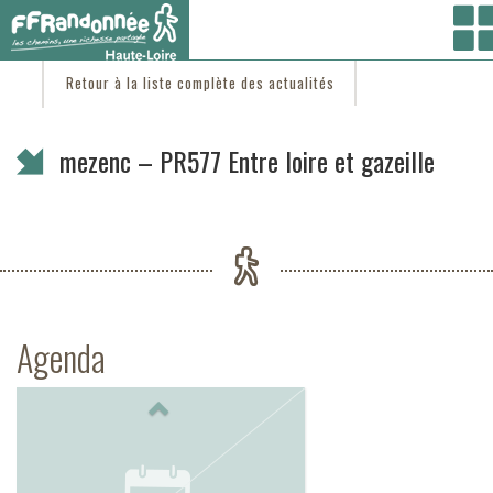
Vous êtes ici :
Accueil
/
C'est d'actu
/ mezenc – PR577 Entre loire et gazeille
Retour à la liste complète des actualités
mezenc – PR577 Entre loire et gazeille
Agenda
Previous