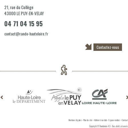
21, rue du Collège
43000
LE PUY-EN-VELAY
04 71 04 15 95
contact@rando-hauteloire.fr
Contactez-nous
Mentions légales
-
Plan du site
-
Adhérer à un club
-
Espace médias
-
Contact
Copyright FF Randonnée 43 - Tous droits réservés