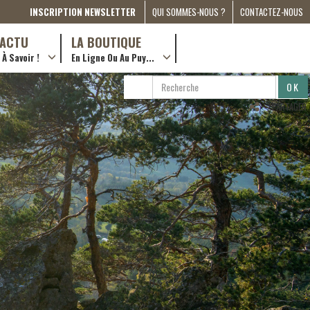
INSCRIPTION NEWSLETTER
QUI SOMMES-NOUS ?
CONTACTEZ-NOUS
A PROPOS
D’ACTU
LA BOUTIQUE
À Savoir !
En Ligne Ou Au Puy...
PRESSE
… en ville !
PARTENARIATS
RECHERCHE
RECHERCHER
ESPACE MÉDIA
…en ligne !
PARTAGER
COMPAGNON DE ROUTE
2022