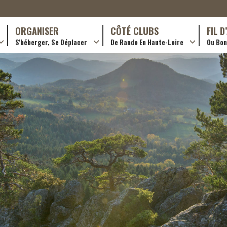
ORGANISER
CÔTÉ CLUBS
FIL 
S'héberger, Se Déplacer
De Rando En Haute-Loire
Ou Bon 
antes (GR)
Hôtellerie
Formations en rando 2024
ournée (PR)
Gîtes et chambres d’hôtes
Rando douce
Campings
Trouver un club
ls
Restaurants
Adhérer
Transporteurs & services
Créer un club
Ordre de mission et note de frais