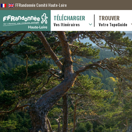
FFRandonnée Comité Haute-Loire
TÉLÉCHARGER
TROUVER
Vos Itinéraires
Votre TopoGuide
Randonnées itiner
Randonnées à la j
Boutique en ligne
Pratique & consei