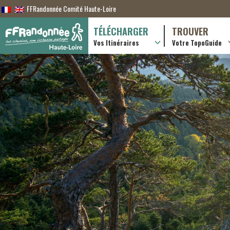
FFRandonnée Comité Haute-Loire
TÉLÉCHARGER
TROUVER
Vos Itinéraires
Votre TopoGuide
Randonnées itiner
Randonnées à la j
Boutique en ligne
Pratique & consei