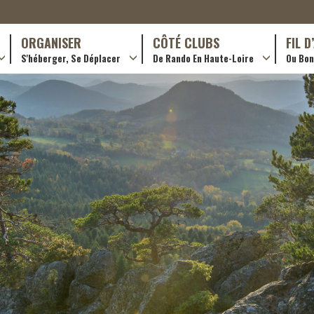
ORGANISER
CÔTÉ CLUBS
FIL 
S'héberger, Se Déplacer
De Rando En Haute-Loire
Ou Bon 
antes (GR)
Hôtellerie
Formations en rando 2024
ournée (PR)
Gîtes et chambres d’hôtes
Rando douce
Campings
Trouver un club
ls
Restaurants
Adhérer
Transporteurs & services
Créer un club
Ordre de mission et note de frais