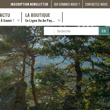
INSCRIPTION NEWSLETTER
QUI SOMMES-NOUS ?
CONTACTEZ-NOUS
A PROPOS
D’ACTU
LA BOUTIQUE
À Savoir !
En Ligne Ou Au Puy...
PRESSE
… en ville !
PARTENARIATS
RECHERCHE
RECHERCHER
ESPACE MÉDIA
…en ligne !
PARTAGER
COMPAGNON DE ROUTE
2022