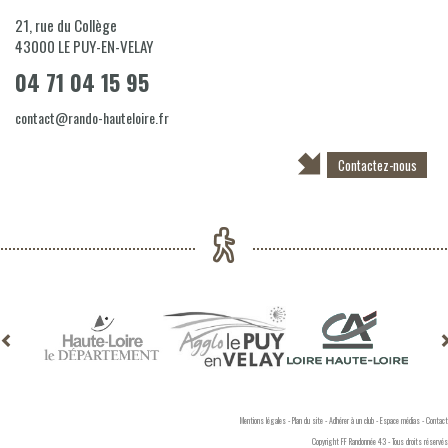
21, rue du Collège
43000
LE PUY-EN-VELAY
04 71 04 15 95
contact@rando-hauteloire.fr
Contactez-nous
Mentions légales
-
Plan du site
-
Adhérer à un club
-
Espace médias
-
Contact
Copyright FF Randonnée 43 - Tous droits réservés