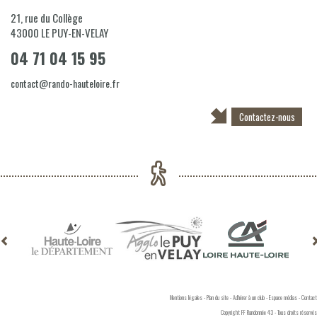
21, rue du Collège
43000
LE PUY-EN-VELAY
04 71 04 15 95
contact@rando-hauteloire.fr
Contactez-nous
Mentions légales
-
Plan du site
-
Adhérer à un club
-
Espace médias
-
Contact
Copyright FF Randonnée 43 - Tous droits réservés