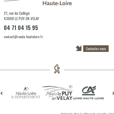
21, rue du Collège
43000
LE PUY-EN-VELAY
04 71 04 15 95
contact@rando-hauteloire.fr
Contactez-nous
Mentions légales
-
Plan du site
-
Adhérer à un club
-
Espace médias
-
Contact