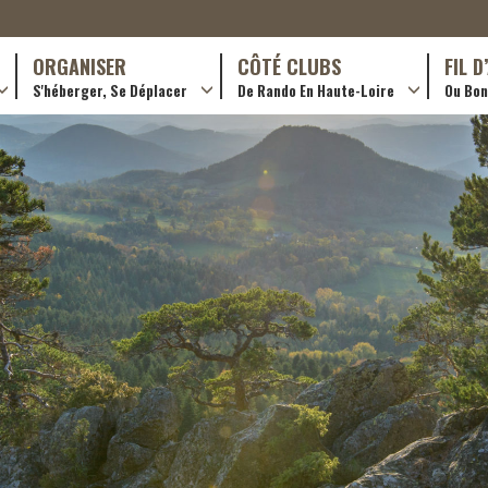
ORGANISER
CÔTÉ CLUBS
FIL 
S'héberger, Se Déplacer
De Rando En Haute-Loire
Ou Bon 
antes (GR)
Hôtellerie
Formations en rando 2024
ournée (PR)
Gîtes et chambres d’hôtes
Rando douce
Campings
Trouver un club
ls
Restaurants
Adhérer
Transporteurs & services
Créer un club
Ordre de mission et note de frais