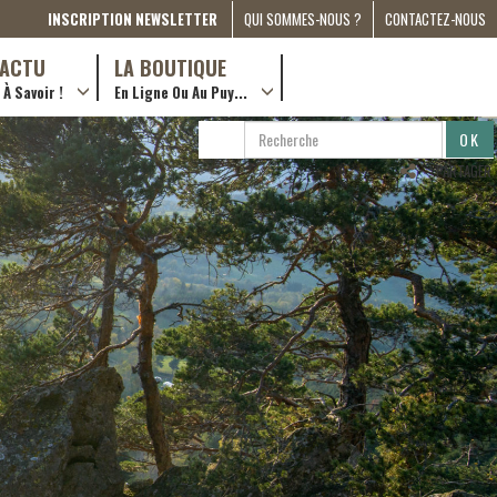
INSCRIPTION NEWSLETTER
QUI SOMMES-NOUS ?
CONTACTEZ-NOUS
A PROPOS
D’ACTU
LA BOUTIQUE
À Savoir !
En Ligne Ou Au Puy...
PRESSE
… en ville !
PARTENARIATS
RECHERCHE
RECHERCHER
ESPACE MÉDIA
…en ligne !
PARTAGER
COMPAGNON DE ROUTE
2022