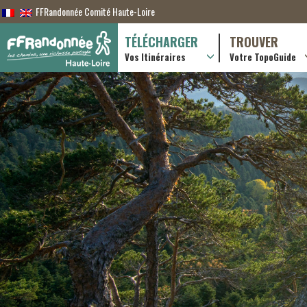
FFRandonnée Comité Haute-Loire
TÉLÉCHARGER
TROUVER
Vos Itinéraires
Votre TopoGuide
Randonnées itiner
Randonnées à la j
Boutique en ligne
Pratique & consei