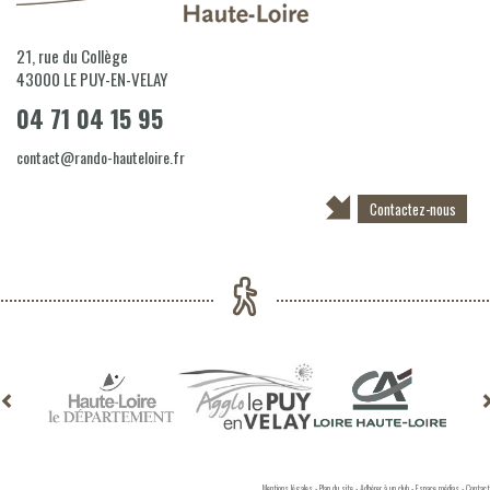
21, rue du Collège
43000
LE PUY-EN-VELAY
04 71 04 15 95
contact@rando-hauteloire.fr
Contactez-nous
Mentions légales
-
Plan du site
-
Adhérer à un club
-
Espace médias
-
Contact