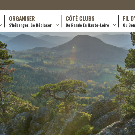
ORGANISER
CÔTÉ CLUBS
FIL 
S'héberger, Se Déplacer
De Rando En Haute-Loire
Ou Bon 
antes (GR)
Hôtellerie
Formations en rando 2024
ournée (PR)
Gîtes et chambres d’hôtes
Rando douce
Campings
Trouver un club
ls
Restaurants
Adhérer
Transporteurs & services
Créer un club
Ordre de mission et note de frais