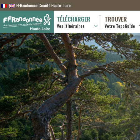
FFRandonnée Comité Haute-Loire
TÉLÉCHARGER
TROUVER
Vos Itinéraires
Votre TopoGuide
Randonnées itiner
Randonnées à la j
Boutique en ligne
Pratique & consei