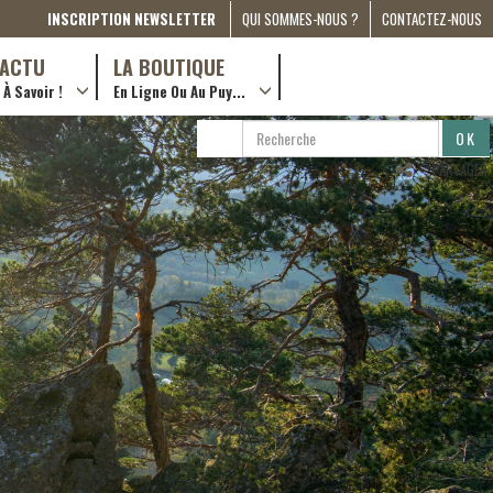
INSCRIPTION NEWSLETTER
QUI SOMMES-NOUS ?
CONTACTEZ-NOUS
A PROPOS
D’ACTU
LA BOUTIQUE
À Savoir !
En Ligne Ou Au Puy...
PRESSE
… en ville !
PARTENARIATS
RECHERCHE
RECHERCHER
ESPACE MÉDIA
…en ligne !
PARTAGER
COMPAGNON DE ROUTE
2022