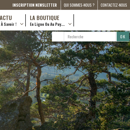
INSCRIPTION NEWSLETTER
QUI SOMMES-NOUS ?
CONTACTEZ-NOUS
A PROPOS
D’ACTU
LA BOUTIQUE
À Savoir !
En Ligne Ou Au Puy...
PRESSE
… en ville !
PARTENARIATS
RECHERCHE
RECHERCHER
ESPACE MÉDIA
…en ligne !
PARTAGER
COMPAGNON DE ROUTE
2022