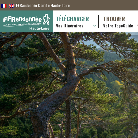
FFRandonnée Comité Haute-Loire
TÉLÉCHARGER
TROUVER
Vos Itinéraires
Votre TopoGuide
Randonnées itiner
Randonnées à la j
Boutique en ligne
Pratique & consei