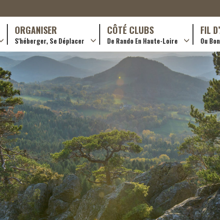
ORGANISER
CÔTÉ CLUBS
FIL 
S'héberger, Se Déplacer
De Rando En Haute-Loire
Ou Bon 
antes (GR)
Hôtellerie
Formations en rando 2024
ournée (PR)
Gîtes et chambres d’hôtes
Rando douce
Campings
Trouver un club
ls
Restaurants
Adhérer
Transporteurs & services
Créer un club
Ordre de mission et note de frais