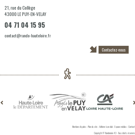
21, rue du Collège
43000
LE PUY-EN-VELAY
04 71 04 15 95
contact@rando-hauteloire.fr
Contactez-nous
Mentions légales
-
Plan du site
-
Adhérer à un club
-
Espace médias
-
Contact
Copyright FF Randonnée 43 - Tous droits réservés