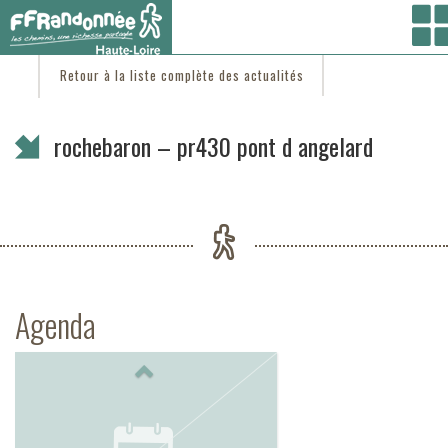
Vous êtes ici :
Accueil
/
C'est d'actu
/ rochebaron – pr430 pont d angelard
Retour à la liste complète des actualités
rochebaron – pr430 pont d angelard
Agenda
Previous