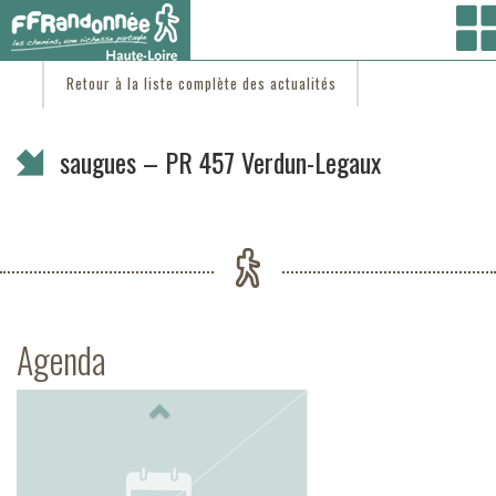
Vous êtes ici :
Accueil
/
C'est d'actu
/ saugues – PR 457 Verdun-Legaux
Retour à la liste complète des actualités
saugues – PR 457 Verdun-Legaux
Agenda
Previous