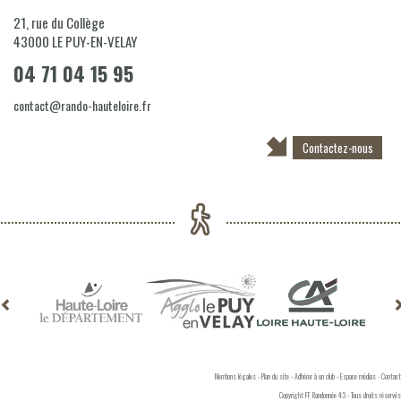
21, rue du Collège
43000
LE PUY-EN-VELAY
04 71 04 15 95
contact@rando-hauteloire.fr
Contactez-nous
Mentions légales
-
Plan du site
-
Adhérer à un club
-
Espace médias
-
Contact
Copyright FF Randonnée 43 - Tous droits réservés