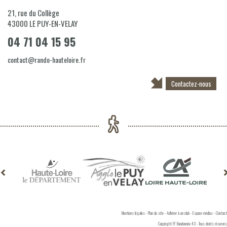
21, rue du Collège
43000
LE PUY-EN-VELAY
04 71 04 15 95
contact@rando-hauteloire.fr
Contactez-nous
Mentions légales
-
Plan du site
-
Adhérer à un club
-
Espace médias
-
Contact
Copyright FF Randonnée 43 - Tous droits réservés