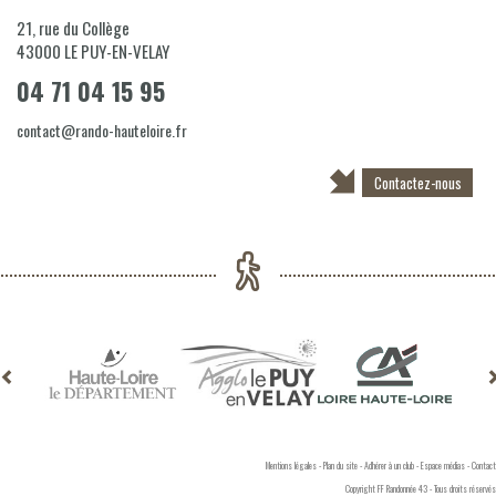
21, rue du Collège
43000
LE PUY-EN-VELAY
04 71 04 15 95
contact@rando-hauteloire.fr
Contactez-nous
Mentions légales
-
Plan du site
-
Adhérer à un club
-
Espace médias
-
Contact
Copyright FF Randonnée 43 - Tous droits réservés