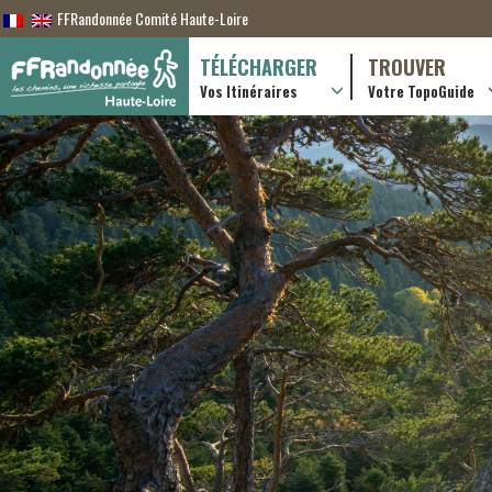
FFRandonnée Comité Haute-Loire
TÉLÉCHARGER
TROUVER
Vos Itinéraires
Votre TopoGuide
Randonnées itiner
Randonnées à la j
Boutique en ligne
Pratique & consei