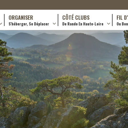
ORGANISER
CÔTÉ CLUBS
FIL 
S'héberger, Se Déplacer
De Rando En Haute-Loire
Ou Bon 
antes (GR)
Hôtellerie
Formations en rando 2024
ournée (PR)
Gîtes et chambres d’hôtes
Rando douce
Campings
Trouver un club
ls
Restaurants
Adhérer
Transporteurs & services
Créer un club
Ordre de mission et note de frais