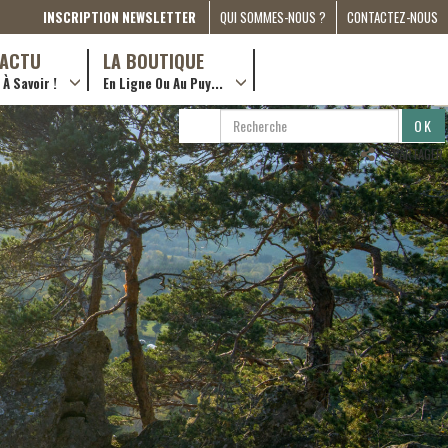
INSCRIPTION NEWSLETTER
QUI SOMMES-NOUS ?
CONTACTEZ-NOUS
A PROPOS
D’ACTU
LA BOUTIQUE
À Savoir !
En Ligne Ou Au Puy...
PRESSE
… en ville !
PARTENARIATS
RECHERCHE
RECHERCHER
ESPACE MÉDIA
…en ligne !
PARTAGER
COMPAGNON DE ROUTE
2022