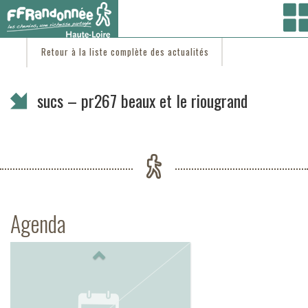
Vous êtes ici :
Accueil
/
C'est d'actu
/ sucs – pr267 beaux et le riougrand
Retour à la liste complète des actualités
sucs – pr267 beaux et le riougrand
Agenda
Previous