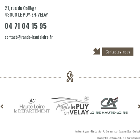
21, rue du Collège
43000
LE PUY-EN-VELAY
04 71 04 15 95
contact@rando-hauteloire.fr
Contactez-nous
Mentions légales
-
Plan du site
-
Adhérer à un club
-
Espace médias
-
Contact
Copyright FF Randonnée 43 - Tous droits réservés