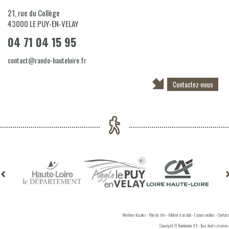
21, rue du Collège
43000
LE PUY-EN-VELAY
04 71 04 15 95
contact@rando-hauteloire.fr
Contactez-nous
Mentions légales
-
Plan du site
-
Adhérer à un club
-
Espace médias
-
Contact
Copyright FF Randonnée 43 - Tous droits réservés