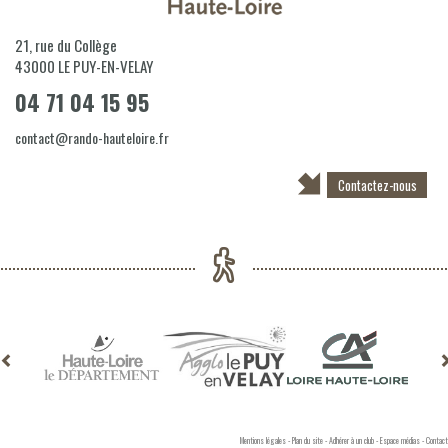
21, rue du Collège
43000
LE PUY-EN-VELAY
04 71 04 15 95
contact@rando-hauteloire.fr
Contactez-nous
Mentions légales
-
Plan du site
-
Adhérer à un club
-
Espace médias
-
Contact