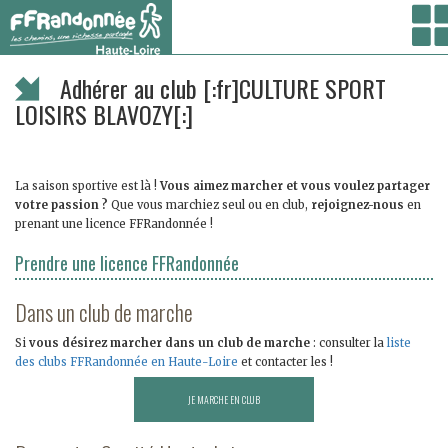
Vous êtes ici :
Accueil
/
Côté clubs
/ Adhérer au club [:fr]CULTURE SPORT LOISIRS
BLAVOZY[:]
Adhérer au club [:fr]CULTURE SPORT
LOISIRS BLAVOZY[:]
La saison sportive est là !
Vous aimez marcher et vous voulez partager
votre passion ?
Que vous marchiez seul ou en club,
rejoignez-nous
en
prenant une licence FFRandonnée !
Prendre une licence FFRandonnée
Dans un club de marche
Si
vous désirez marcher dans un club de marche
: consulter la
liste
des clubs FFRandonnée en Haute-Loire
et contacter les !
TROUVER UN CLUB