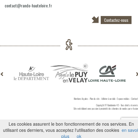
contact@rando-hauteloire.fr
Contactez-nous
Mentions légales
-
Plan du site
-
Adhérer à un club
-
Espace médias
-
Contact
Copyright FF Randonnée 43 - Tous droits réservés
Site web élaboré avec passion à proximité des chemins de randos par
e-fusion
Les cookies assurent le bon fonctionnement de nos services. En
utilisant ces derniers, vous acceptez l'utilisation des cookies
en savoi
plus
ok