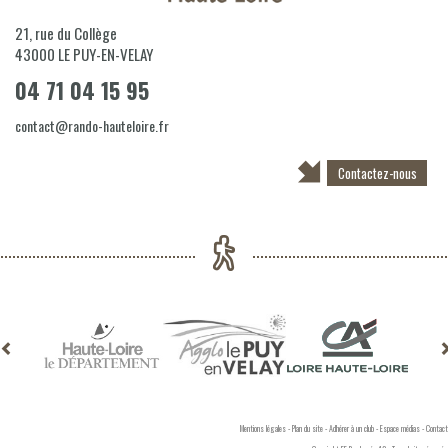
21, rue du Collège
43000
LE PUY-EN-VELAY
04 71 04 15 95
contact@rando-hauteloire.fr
Contactez-nous
Mentions légales
-
Plan du site
-
Adhérer à un club
-
Espace médias
-
Contact