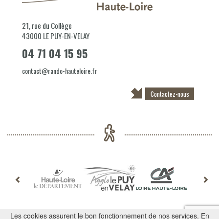
21, rue du Collège
43000
LE PUY-EN-VELAY
04 71 04 15 95
contact@rando-hauteloire.fr
Contactez-nous
Les cookies assurent le bon fonctionnement de nos services. En
Mentions légales
-
Plan du site
-
Adhérer à un club
-
Espace médias
-
Contact