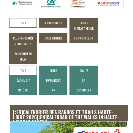
TOUT
A TELECHARGER
CARTES
INTERACTIVES GR
CLUB RANDONNÉE
CROQ SENTIERS
LIENS UTILES GR
MONISTROLIEN
RANDONNÉE EN
VELAY
TOUT
CLUBS
COMITÉ
ÉVÉNEMENT
FORMATIONS
GR
MATÉRIEL
PR
TOPOGUIDES
[:FR]CALENDRIER DES RANDOS ET TRAILS HAUTE-
LOIRE 2026[:EN]CALENDAR OF THE WALKS IN HAUTE-
LOIRE IN 2025[:]