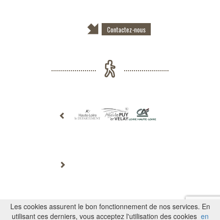
Contactez-nous
Mentions légales
-
Plan du site
-
Adhérer à un club
-
Espace médias
-
Contact
Les cookies assurent le bon fonctionnement de nos services. En
Copyright FF Randonnée 43 - Tous droits réservés
utilisant ces derniers, vous acceptez l'utilisation des cookies
en
Site web élaboré avec passion à proximité des chemins de randos par
e-