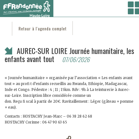
Vous êtes ici :
Accueil
/
C'est d'actu
/ AUREC-SUR LOIRE Journée humanitaire, les enfants
avant tout
Retour à l'agenda complet
AUREC-SUR LOIRE Journée humanitaire, les
enfants avant tout
07/06/2026
« Journée humanitaire » organisée par l’association « Les enfants avant
tout » au profi t d’enfants recueillis au Rwanda, Ethiopie, Madagascar,
Inde et Congo. Pédestre : 4 ; 11 ; 15km. Rdv : 9h à La teinturerie à Aurec-
sur-Loire. Inscription libre considérée comme un
don. Reçu fi scal à partir de 20€. Ravitaillement : Léger (gâteau + pomme
+ eau).
Contacts : HOSTACHY Jean-Marc – 06 38 28 62 68
HOSTACHY Corinne : 06 47 90 63 65