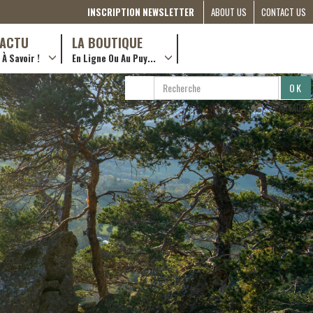
INSCRIPTION NEWSLETTER
ABOUT US
CONTACT US
THE
D’ACTU
LA BOUTIQUE
À Savoir !
En Ligne Ou Au Puy...
COMMITTEE
… en ville !
RÔLES &
RECHERCHE
RECHERCHER
ACTIONS
…en ligne !
PARTAGER
PARTNERSHIPS
ETRE
BÉNÉVOLE
(FRANÇAIS)
COMPAGNON
DE ROUTE
2022