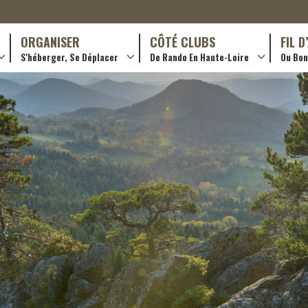
ORGANISER
CÔTÉ CLUBS
FIL 
S'héberger, Se Déplacer
De Rando En Haute-Loire
Ou Bon 
antes (GR)
Hotellerie
Train yourself
ournée (PR)
Restaurants
Rando douce
Transporteurs & services
Trouver un club
Adhérer
Créer un club