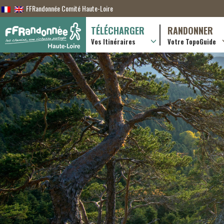
FFRandonnée Comité Haute-Loire
TÉLÉCHARGER
RANDONNER
Vos Itinéraires
Votre TopoGuide
Randonnées itiner
Randonnées à la j
Online shop
Useful & advice