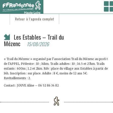
Vous êtes ici :
Accueil
/
C'est d'actu
/ Les Estables – Trail du Mézenc
Retour à l'agenda complet
Les Estables – Trail du
Mézenc
15/08/2026
« Trail du Mézenc » organisé par l’association Trail du Mézenc au profi t
de l’APPEL. Pédestre : 10 ; 14km. Trails adultes : 10 ; 16.5 et 27km. Trails
enfants : 600m ; 1.2 et 2km. Rdv : place du village aux Estables à partir de
14h. Inscription : sur place. Adulte : 8 €, moins de 12 ans 5€.
Ravitaillements : 2.
Contact : JOUVE Aline – 06 52 86 34 82