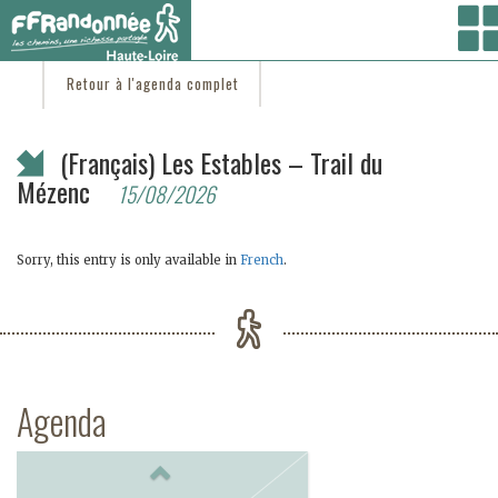
Vous êtes ici :
Accueil
/
C'est d'actu
/ (Français) Les Estables – Trail du Mézenc
Retour à l'agenda complet
(Français) Les Estables – Trail du
Mézenc
15/08/2026
Sorry, this entry is only available in
French
.
Agenda
Previous