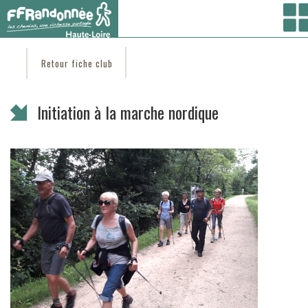
Vous êtes ici :
Accueil
/ Coté clubs /
Trouver un club
/
ESCAPADES EN EMBLAVEZ
/
Initiation à la marche nordique
Retour fiche club
Initiation à la marche nordique