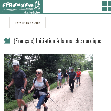
Vous êtes ici :
Accueil
/ Coté clubs /
Trouver un club
/
(Français) ESCAPADES EN
EMBLAVEZ
/ (Français) Initiation à la marche nordique
Retour fiche club
(Français) Initiation à la marche nordique