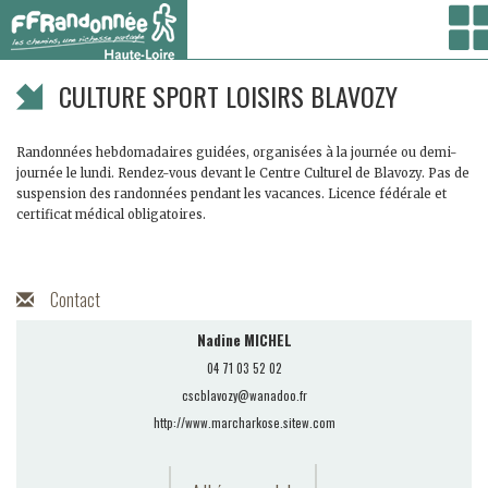
Vous êtes ici :
Accueil
/ Coté clubs /
Trouver un club
/ CULTURE SPORT LOISIRS
BLAVOZY
CULTURE SPORT LOISIRS BLAVOZY
Randonnées hebdomadaires guidées, organisées à la journée ou demi-
journée le lundi. Rendez-vous devant le Centre Culturel de Blavozy. Pas de
suspension des randonnées pendant les vacances. Licence fédérale et
certificat médical obligatoires.
Contact
Nadine MICHEL
04 71 03 52 02
cscblavozy@wanadoo.fr
http://www.marcharkose.sitew.com