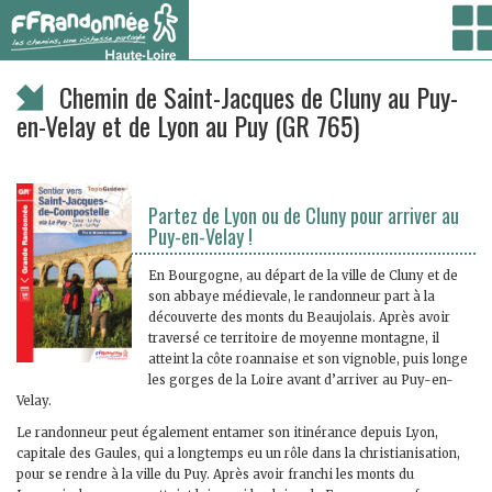
Vous êtes ici :
Accueil
/ Randonner /
Randonnées itinérantes
/ Chemin de Saint-Jacques
de Cluny au Puy-en-Velay et de Lyon au Puy (GR 765)
Chemin de Saint-Jacques de Cluny au Puy-
en-Velay et de Lyon au Puy (GR 765)
Partez de Lyon ou de Cluny pour arriver au
Puy-en-Velay !
En Bourgogne, au départ de la ville de Cluny et de
son abbaye médievale, le randonneur part à la
découverte des monts du Beaujolais. Après avoir
traversé ce territoire de moyenne montagne, il
atteint la côte roannaise et son vignoble, puis longe
les gorges de la Loire avant d’arriver au Puy-en-
Velay.
Le randonneur peut également entamer son itinérance depuis Lyon,
capitale des Gaules, qui a longtemps eu un rôle dans la christianisation,
pour se rendre à la ville du Puy. Après avoir franchi les monts du