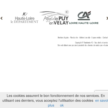
Mentions légales
-
Plan du site
-
Adhérer à un club
-
Espace médias
-
Contact
Copyright FF Randonnée 43 - Tous droits réservés
Site web élaboré avec passion à proximité des chemins de randos par
e-fusion
Les cookies assurent le bon fonctionnement de nos services. En
utilisant ces derniers, vous acceptez l'utilisation des cookies
en savoi
plus
ok