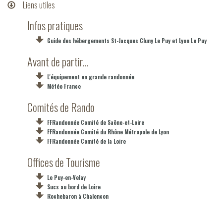
Liens utiles
Infos pratiques
Guide des hébergements St-Jacques Cluny Le Puy et Lyon Le Puy
Avant de partir...
L'équipement en grande randonnée
Météo France
Comités de Rando
FFRandonnée Comité de Saône-et-Loire
FFRandonnée Comité du Rhône Métropole de Lyon
FFRandonnée Comité de la Loire
Offices de Tourisme
Le Puy-en-Velay
Sucs au bord de Loire
Rochebaron à Chalencon