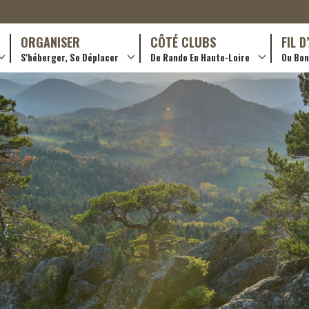
ORGANISER
CÔTÉ CLUBS
FIL 
S'héberger, Se Déplacer
De Rando En Haute-Loire
Ou Bon 
antes (GR)
Hôtellerie
Formations en rando 2024
ournée (PR)
Gîtes et chambres d’hôtes
Rando douce
Campings
Trouver un club
ls
Restaurants
Adhérer
Transporteurs & services
Créer un club
Ordre de mission et note de frais