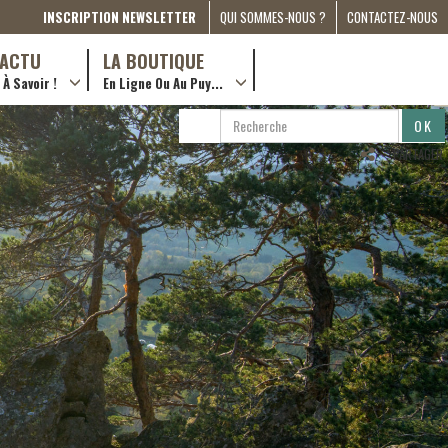
INSCRIPTION NEWSLETTER
QUI SOMMES-NOUS ?
CONTACTEZ-NOUS
A PROPOS
D’ACTU
LA BOUTIQUE
À Savoir !
En Ligne Ou Au Puy...
PRESSE
… en ville !
PARTENARIATS
RECHERCHE
RECHERCHER
ESPACE MÉDIA
…en ligne !
PARTAGER
COMPAGNON DE ROUTE
2022