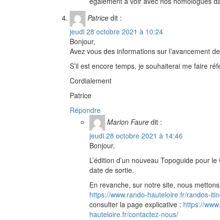
également à voir avec nos homologues da
Patrice
dit :
jeudi 28 octobre 2021 à 10:24
Bonjour,
Avez vous des informations sur l’avancement de
S’il est encore temps, je souhaiterai me faire réf
Cordialement
Patrice
Répondre
Marion Faure
dit :
jeudi 28 octobre 2021 à 14:46
Bonjour,
L’édition d’un nouveau Topoguide pour le
date de sortie.
En revanche, sur notre site, nous metton
https://www.rando-hauteloire.fr/randos-it
consulter la page explicative :
https://ww
hauteloire.fr/contactez-nous/