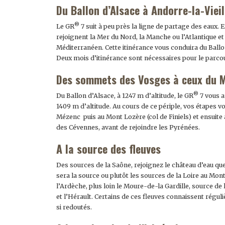
Du Ballon d’Alsace à Andorre-la-Vieil
®
Le GR
7 suit à peu près la ligne de partage des eaux. En
rejoignent la Mer du Nord, la Manche ou l’Atlantique et
Méditerranéen. Cette itinérance vous conduira du Ballon
Deux mois d’itinérance sont nécessaires pour le parcou
Des sommets des Vosges à ceux du M
®
Du Ballon d’Alsace, à 1247 m d’altitude, le GR
7 vous a
1409 m d’altitude. Au cours de ce périple, vos étapes 
Mézenc puis au Mont Lozère (col de Finiels) et ensuite 
des Cévennes, avant de rejoindre les Pyrénées.
A la source des fleuves
Des sources de la Saône, rejoignez le château d’eau que
sera la source ou plutôt les sources de la Loire au Mon
l’Ardèche, plus loin le Moure-de-la Gardille, source de l
et l’Hérault. Certains de ces fleuves connaissent régu
si redoutés.