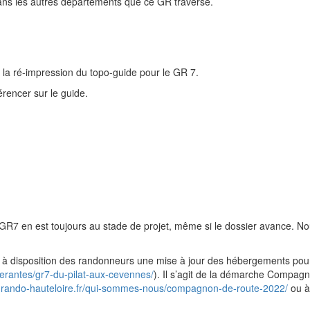
ns les autres départements que ce GR traverse.
 la ré-impression du topo-guide pour le GR 7.
érencer sur le guide.
 GR7 en est toujours au stade de projet, même si le dossier avance. 
s à disposition des randonneurs une mise à jour des hébergements po
inerantes/gr7-du-pilat-aux-cevennes/
). Il s’agit de la démarche Compagno
w.rando-hauteloire.fr/qui-sommes-nous/compagnon-de-route-2022/
ou à