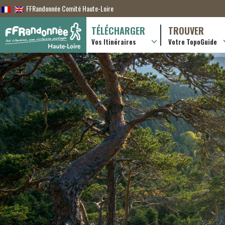
FFRandonnée Comité Haute-Loire
TÉLÉCHARGER
TROUVER
Vos Itinéraires
Votre TopoGuide
Randonnées itiner
Randonnées à la j
Boutique en ligne
Pratique & consei