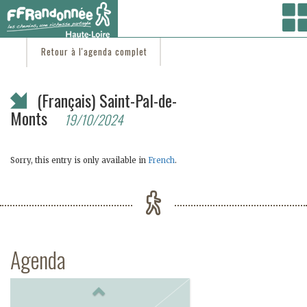
Vous êtes ici :
Accueil
/
C'est d'actu
/ (Français) Saint-Pal-de-Monts
Retour à l'agenda complet
(Français) Saint-Pal-de-
Monts
19/10/2024
Sorry, this entry is only available in
French
.
Agenda
Previous