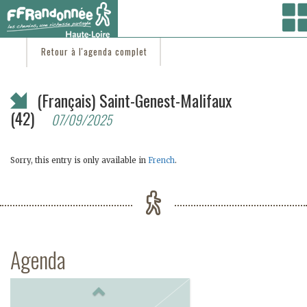
Vous êtes ici :
Accueil
/
C'est d'actu
/ (Français) Saint-Genest-Malifaux (42)
Retour à l'agenda complet
(Français) Saint-Genest-Malifaux
(42)
07/09/2025
Sorry, this entry is only available in
French
.
Agenda
Previous