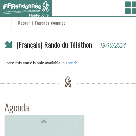
Vous êtes ici :
Accueil
/
C'est d'actu
/ (Français) Rando du Téléthon
Retour à l'agenda complet
(Français) Rando du Téléthon
19/10/2024
Sorry, this entry is only available in
French
.
Agenda
Previous