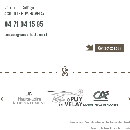
21, rue du Collège
43000
LE PUY-EN-VELAY
04 71 04 15 95
contact@rando-hauteloire.fr
Contactez-nous
Mentions légales
-
Plan du site
-
Adhérer à un club
-
Espace médias
-
Contact
Copyright FF Randonnée 43 - Tous droits réservés