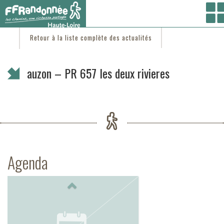
Vous êtes ici :
Accueil
/
C'est d'actu
/ auzon – PR 657 les deux rivieres
Retour à la liste complète des actualités
auzon – PR 657 les deux rivieres
Agenda
Previous