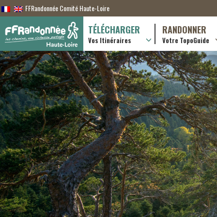
FFRandonnée Comité Haute-Loire
TÉLÉCHARGER
RANDONNER
Vos Itinéraires
Votre TopoGuide
Randonnées itiner
Randonnées à la j
Online shop
Useful & advice