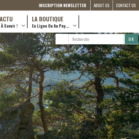
INSCRIPTION NEWSLETTER
ABOUT US
CONTACT US
THE
D’ACTU
LA BOUTIQUE
À Savoir !
En Ligne Ou Au Puy...
COMMITTEE
… en ville !
RÔLES &
RECHERCHE
RECHERCHER
ACTIONS
…en ligne !
PARTAGER
PARTNERSHIPS
ETRE
BÉNÉVOLE
(FRANÇAIS)
COMPAGNON
DE ROUTE
2022