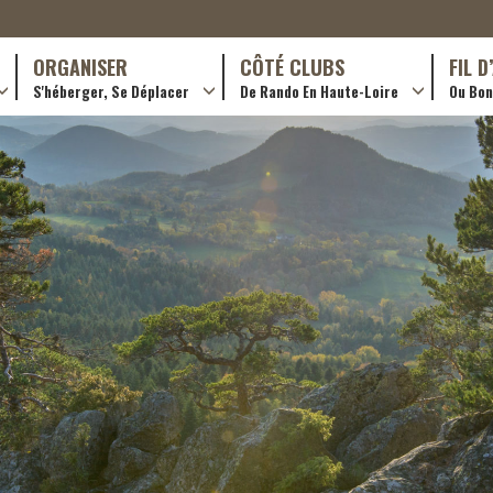
ORGANISER
CÔTÉ CLUBS
FIL 
S'héberger, Se Déplacer
De Rando En Haute-Loire
Ou Bon 
antes (GR)
Hotellerie
Train yourself
ournée (PR)
Restaurants
Rando douce
Transporteurs & services
Trouver un club
Adhérer
Créer un club