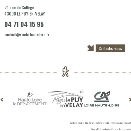
21, rue du Collège
43000
LE PUY-EN-VELAY
04 71 04 15 95
contact@rando-hauteloire.fr
Contactez-nous
Mentions légales
-
Plan du site
-
Adhérer à un club
-
Espace médias
-
Contact
Copyright FF Randonnée 43 - Tous droits réservés