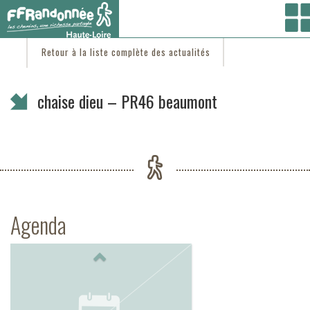
Vous êtes ici :
Accueil
/
C'est d'actu
/ chaise dieu – PR46 beaumont
Retour à la liste complète des actualités
chaise dieu – PR46 beaumont
Agenda
Previous