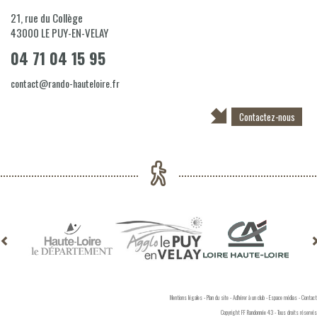
21, rue du Collège
43000
LE PUY-EN-VELAY
04 71 04 15 95
contact@rando-hauteloire.fr
Contactez-nous
Mentions légales
-
Plan du site
-
Adhérer à un club
-
Espace médias
-
Contact
Copyright FF Randonnée 43 - Tous droits réservés