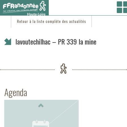
Vous êtes ici :
Accueil
/
C'est d'actu
/ lavoutechilhac – PR 339 la mine
Retour à la liste complète des actualités
lavoutechilhac – PR 339 la mine
Agenda
Previous