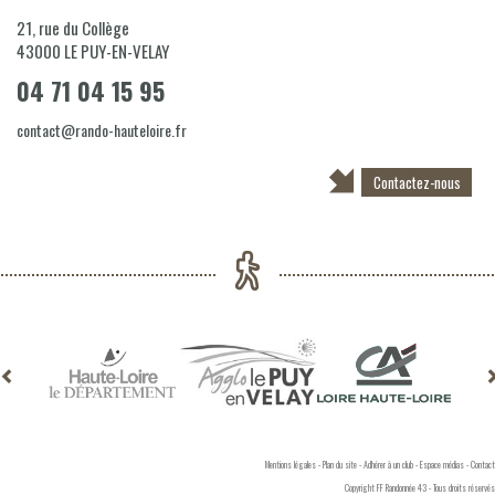
21, rue du Collège
43000
LE PUY-EN-VELAY
04 71 04 15 95
contact@rando-hauteloire.fr
Contactez-nous
Mentions légales
-
Plan du site
-
Adhérer à un club
-
Espace médias
-
Contact
Copyright FF Randonnée 43 - Tous droits réservés