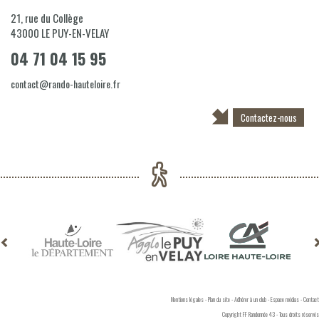
21, rue du Collège
43000
LE PUY-EN-VELAY
04 71 04 15 95
contact@rando-hauteloire.fr
Contactez-nous
Mentions légales
-
Plan du site
-
Adhérer à un club
-
Espace médias
-
Contact
Copyright FF Randonnée 43 - Tous droits réservés