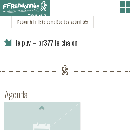
Vous êtes ici :
Accueil
/
C'est d'actu
/ le puy – pr377 le chalon
Retour à la liste complète des actualités
le puy – pr377 le chalon
Agenda
Previous