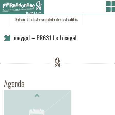
Vous êtes ici :
Accueil
/
C'est d'actu
/ meygal – PR631 Le Losegal
Retour à la liste complète des actualités
meygal – PR631 Le Losegal
Agenda
Previous