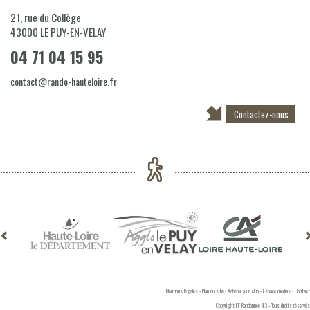
21, rue du Collège
43000
LE PUY-EN-VELAY
04 71 04 15 95
contact@rando-hauteloire.fr
Contactez-nous
Mentions légales
-
Plan du site
-
Adhérer à un club
-
Espace médias
-
Contact
Copyright FF Randonnée 43 - Tous droits réservés