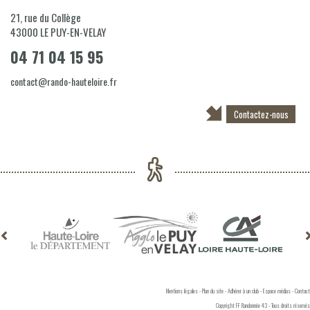
21, rue du Collège
43000
LE PUY-EN-VELAY
04 71 04 15 95
contact@rando-hauteloire.fr
Contactez-nous
Mentions légales
-
Plan du site
-
Adhérer à un club
-
Espace médias
-
Contact
Copyright FF Randonnée 43 - Tous droits réservés